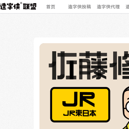
首页
造字侠投稿
造字侠代理