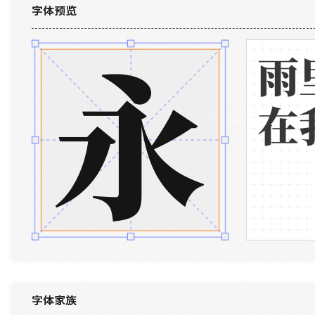
字体预览
永
雨
在
字体家族