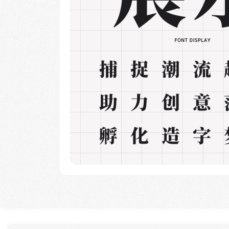
捕捉潮流
助力创意
孵化造字