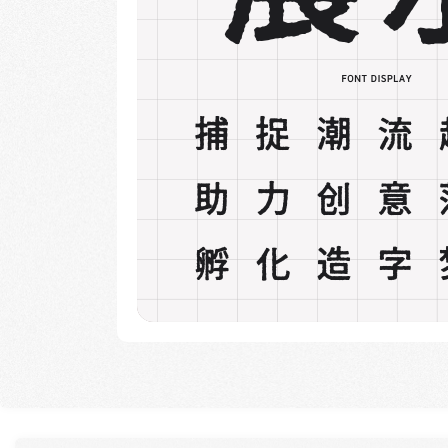
捕捉潮流
助力创意
孵化造字