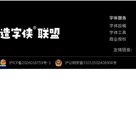
字体服务
字体投稿
字体工具
商业授权
友情链接：
沪ICP备2026016759号-1
沪公网安备31011502406904号