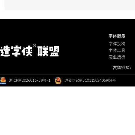
字体服务
字体投稿
字体工具
商业授权
友情链接：
沪ICP备2026016759号-1
沪公网安备31011502406904号