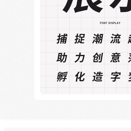
捕捉潮流
助力创意
孵化造字