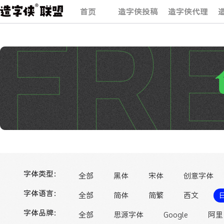
首页
造字侠投稿
造字侠代理
字体类型：
全部
黑体
宋体
创意字体
字体语言：
全部
简体
简繁
西文
字体品牌：
全部
思源字体
Google
阿里