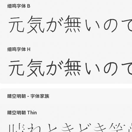
细鸣字体 B
元気が無いの
细鸣字体 H
元気が無いの
晴空明朝 - 字体家族
晴空明朝 Thin
晴れときどき笑