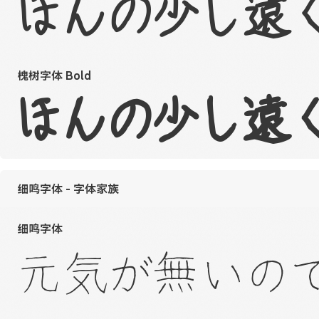
ほんの少し遠
槐树字体 Bold
ほんの少し遠
细鸣字体 - 字体家族
细鸣字体
元気が無いの