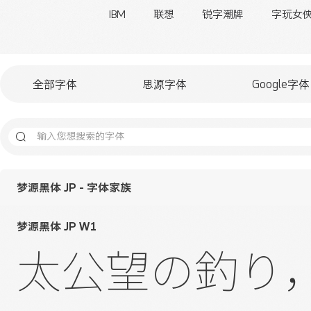
IBM
联想
锐字潮牌
字玩女
全部字体
思源字体
Google字体
梦源黑体 JP - 字体家族
梦源黑体 JP W1
太公望の釣り