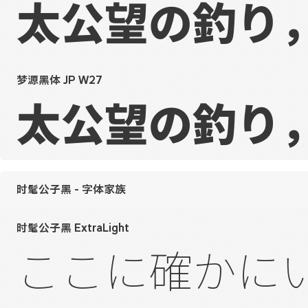
太公望の釣り
梦源黑体 JP W27
太公望の釣り
时髦公子黑 - 字体家族
时髦公子黑 ExtraLight
ここに確かに