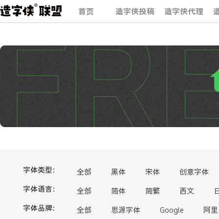
首页
造字侠投稿
造字侠代理
字体类型：
全部
黑体
宋体
创意字体
字体语言：
全部
简体
简繁
西文
字体品牌：
全部
思源字体
Google
阿里