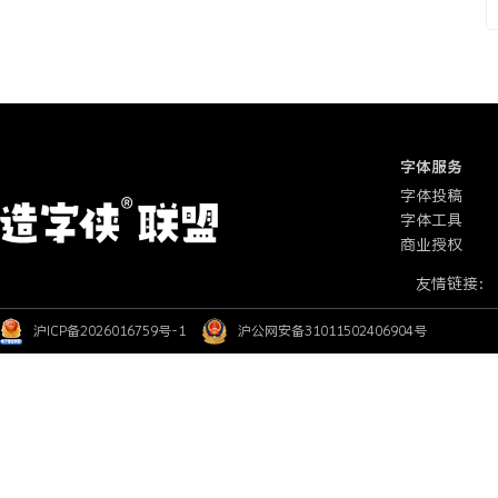
字体服务
字体投稿
字体工具
商业授权
友情链接：
沪ICP备2026016759号-1
沪公网安备31011502406904号