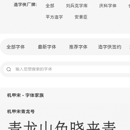
造字侠厂牌：
全部
刘兵克字库
庆科字体
平方造字
安景臣
全部字体
最新字体
推荐字体
造字侠签约
机甲宋 - 字体家族
机甲宋青龙号