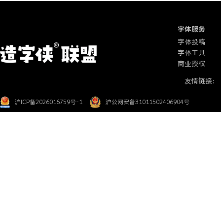
字体服务
字体投稿
字体工具
商业授权
友情链接：
沪ICP备2026016759号-1
沪公网安备31011502406904号