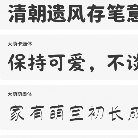
清朝遗风存笔
大萌卡通体
保持可爱，不
大萌萌墨体
家有萌宝初长