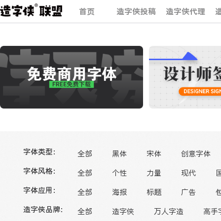
首页
造字侠投稿
造字侠代理
字体类型：
全部
黑体
宋体
创意字体
字体风格：
全部
个性
力量
现代
字体应用：
全部
海报
标题
广告
造字侠品牌：
全部
造字侠
万人字造
高手