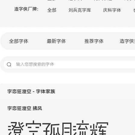
造字侠厂牌：
全部
刘兵克字库
庆科字体
全部字体
最新字体
推荐字体
造字侠
字恋狂澄空 - 字体家族
字恋狂澄空 拂风
澄空孤月流辉