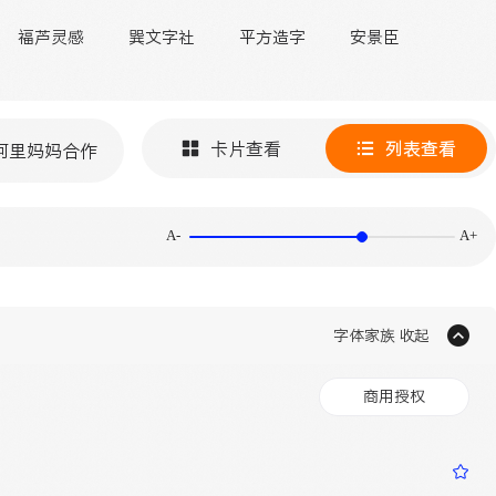
福芦灵感
巽文字社
平方造字
安景臣
卡片查看
列表查看
阿里妈妈合作
A-
A+
字体家族 收起
商用授权