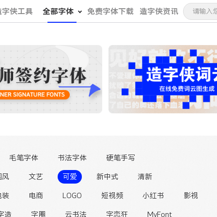
造字侠工具
全部字体
免费字体下载
造字侠资讯
毛笔字体
书法字体
硬笔手写
国风
文艺
可爱
新中式
清新
包装
电商
LOGO
短视频
小红书
影视
字造
字圈
云书法
字恋狂
MyFont