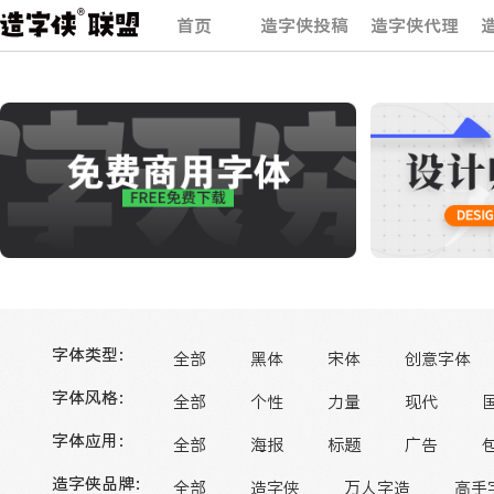
首页
造字侠投稿
造字侠代理
字体类型：
全部
黑体
宋体
创意字体
字体风格：
全部
个性
力量
现代
字体应用：
全部
海报
标题
广告
造字侠品牌：
全部
造字侠
万人字造
高手