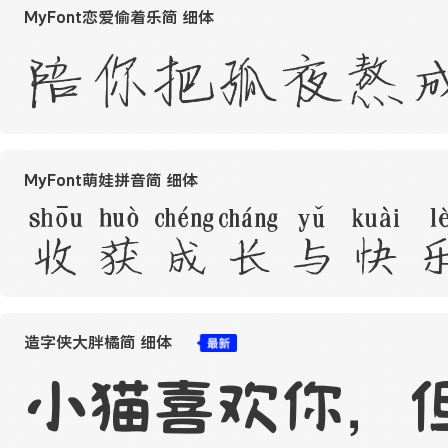
MyFont恋爱偷着乐简 细体
陪你把孤夜熬
MyFont萌娃拼音简 细体
收获成长与快
造字侠大胖橘简 细体
小猫喜欢你，