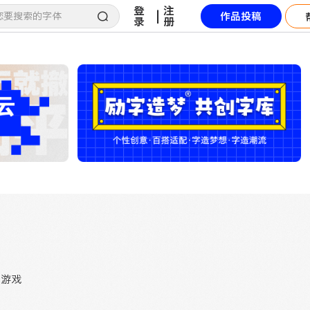
登
注
|
作品投稿
录
册
游戏