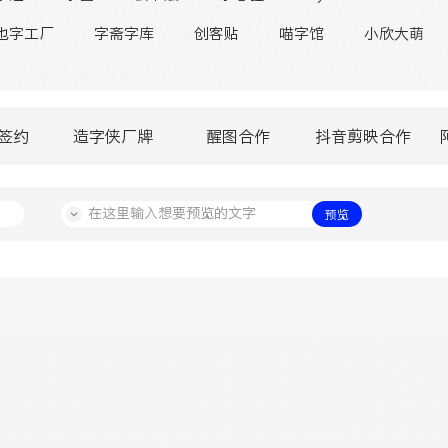
也字工厂
字斋字库
创客贴
喵字馆
小欣大萌
签约
造字侠厂牌
醒图合作
抖音剪映合作
预览