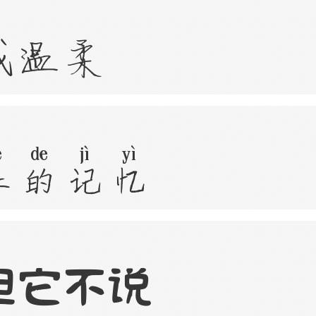
成温柔
乐的记忆
但它不说