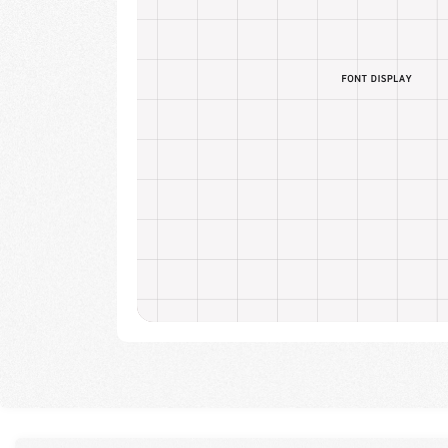
捕捉潮流趋
助力创意落
孵化造字梦