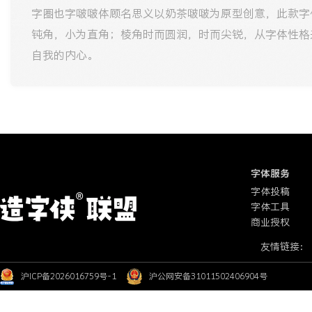
字圈也字啵啵体顾名思义以奶茶啵啵为原型创意，此款字
钝角，小为直角；棱角时而圆润，时而尖锐，从字体性格
自我的内心。
字体服务
字体投稿
字体工具
商业授权
友情链接：
沪ICP备2026016759号-1
沪公网安备31011502406904号