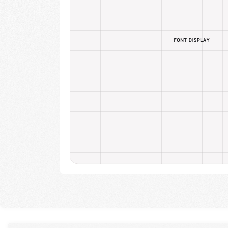
捕捉潮流趋
助力创意落
孵化造字梦