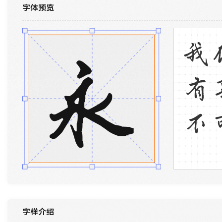
字体预览
我
永
有
不
字样介绍