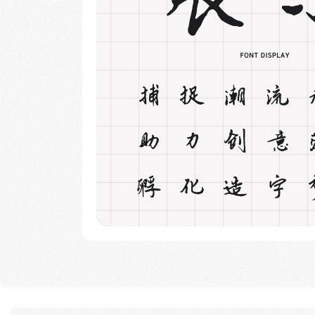
捕捉潮流
助力创意
孵化造字