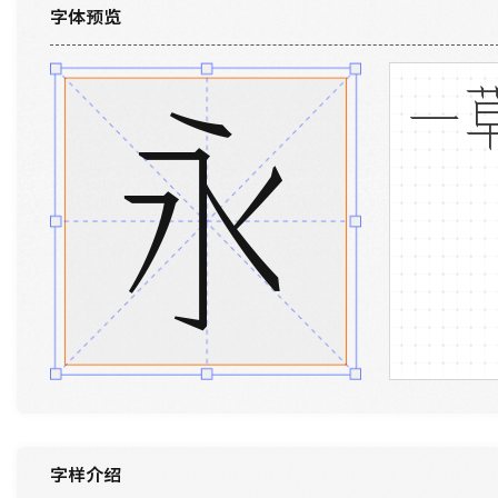
字体预览
一
永
字样介绍