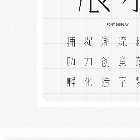
捕捉潮流
助力创意
孵化造字