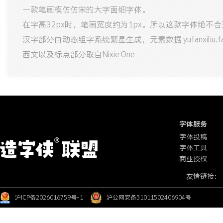
一款笔画模仿仿宋的大字面细字体。
在字高32px时，笔画宽度约为1px。所以这款字体绝不合
汉字部分由动态组字系统繁星生成，元素数据 yufanxiliu.fas
西文以及标点部分取自Nixie One
字体服务
字体投稿
字体工具
商业授权
友情链接：
沪ICP备2026016759号-1
沪公网安备31011502406904号