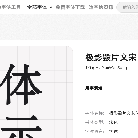
造字侠工具
全部字体
免费字体下载
造字侠资讯
极影毁片文宋 
体
JiYingHuiPianWenSong
用字须知
示
字体名称：
极影毁片文宋 M
书体类型：
宋体
字体语言：
简体