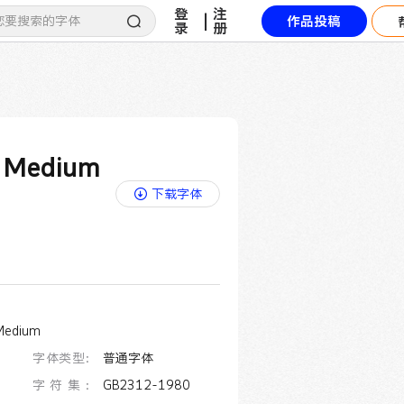
登
注
|
作品投稿
录
册
Medium
下载字体
edium
字体类型：
普通字体
字符集：
GB2312-1980