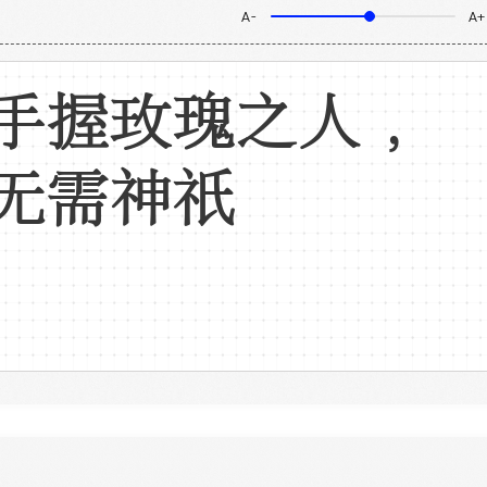
A-
A+
手握玫瑰之人，
无需神祇