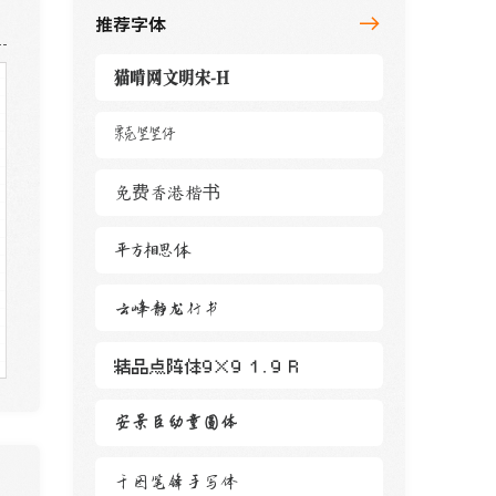
推荐字体
猫啃网文明宋-H
栗壳坚坚体
免费香港楷书
平方相思体
云峰静龙行书
精品点阵体9×9 1.9 R
安景臣幼童圆体
千图笔锋手写体