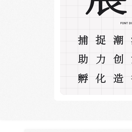
捕捉潮
助力创
孵化造