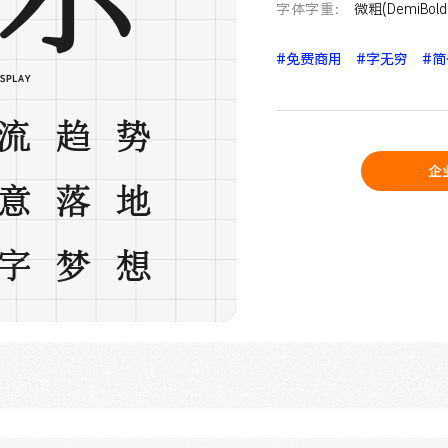
字体字重：
微粗(DemiBold
#免费商用
#字无穷
#
流趋势
企
意落地
字梦想