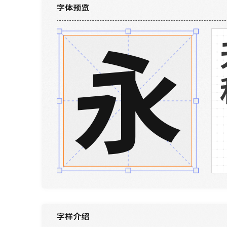
字体预览
永
字样介绍