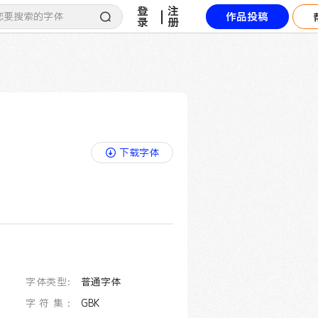
登
注
|
作品投稿
录
册
下载字体
字体类型：
普通字体
字符集：
GBK